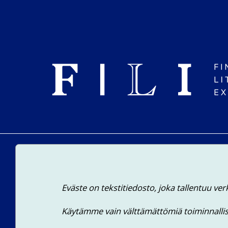
          Eväste on tekstitiedosto, joka tallentuu verkkoselaimeen.

          Käytämme vain välttämättömiä toiminnallisia evästeitä. Emme käytä evästeitä markkinointitarkoituksiin.
