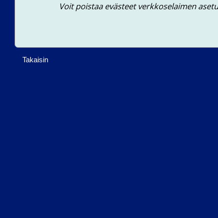
          Voit poistaa evästeet verkkoselaimen asetuksista käytön jälkeen. Toimenpide ei estä uusien evästeiden tallentumista selaimeen.
